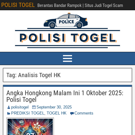
POLISI TOGEL
Berantas Bandar Rampok | Situs Judi Togel Scam
Tag:
Analisis Togel HK
Angka Hongkong Malam Ini 1 Oktober 2025:
Polisi Togel
polisitogel
September 30, 2025
PREDIKSI TOGEL
,
TOGEL HK
Comments