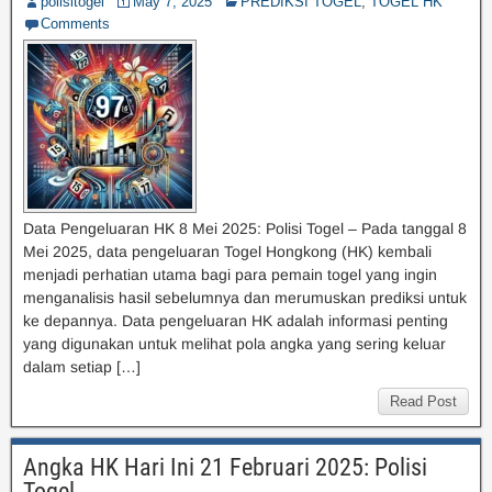
polisitogel
May 7, 2025
PREDIKSI TOGEL
,
TOGEL HK
Comments
Data Pengeluaran HK 8 Mei 2025: Polisi Togel – Pada tanggal 8
Mei 2025, data pengeluaran Togel Hongkong (HK) kembali
menjadi perhatian utama bagi para pemain togel yang ingin
menganalisis hasil sebelumnya dan merumuskan prediksi untuk
ke depannya. Data pengeluaran HK adalah informasi penting
yang digunakan untuk melihat pola angka yang sering keluar
dalam setiap […]
Read Post
Angka HK Hari Ini 21 Februari 2025: Polisi
Togel