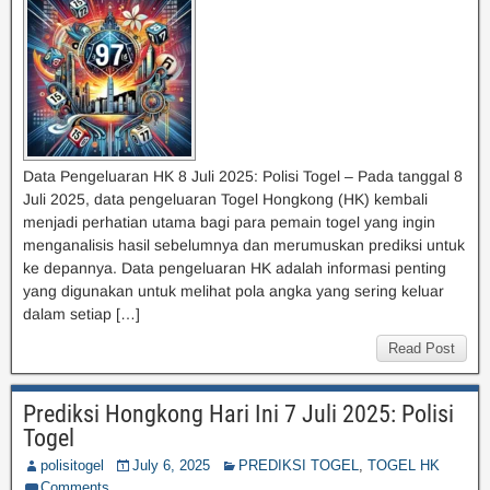
Data Pengeluaran HK 8 Juli 2025: Polisi Togel – Pada tanggal 8
Juli 2025, data pengeluaran Togel Hongkong (HK) kembali
menjadi perhatian utama bagi para pemain togel yang ingin
menganalisis hasil sebelumnya dan merumuskan prediksi untuk
ke depannya. Data pengeluaran HK adalah informasi penting
yang digunakan untuk melihat pola angka yang sering keluar
dalam setiap […]
Read Post
Prediksi Hongkong Hari Ini 7 Juli 2025: Polisi
Togel
polisitogel
July 6, 2025
PREDIKSI TOGEL
,
TOGEL HK
Comments