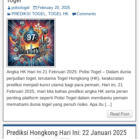
polisitogel
February 20, 2025
PREDIKSI TOGEL
,
TOGEL HK
Comments
Angka HK Hari Ini 21 Februari 2025: Polisi Togel – Dalam dunia
perjudian togel, terutama Togel Hongkong (HK), keakuratan
prediksi menjadi kunci utama bagi para pemain. Hari ini, 21
Februari 2025, mari kita bahas prediksi angka HK serta peran
penting platform seperti Polisi Togel dalam membantu pemain
memahami dunia togel yang penuh risiko. Apa Itu […]
Read Post
Prediksi Hongkong Hari Ini: 22 Januari 2025