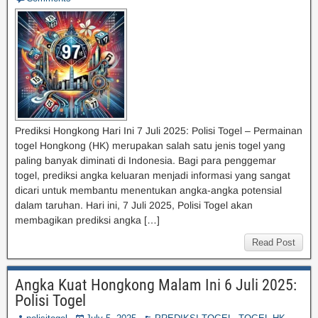
Prediksi Hongkong Hari Ini 7 Juli 2025: Polisi Togel – Permainan
togel Hongkong (HK) merupakan salah satu jenis togel yang
paling banyak diminati di Indonesia. Bagi para penggemar
togel, prediksi angka keluaran menjadi informasi yang sangat
dicari untuk membantu menentukan angka-angka potensial
dalam taruhan. Hari ini, 7 Juli 2025, Polisi Togel akan
membagikan prediksi angka […]
Read Post
Angka Kuat Hongkong Malam Ini 6 Juli 2025:
Polisi Togel