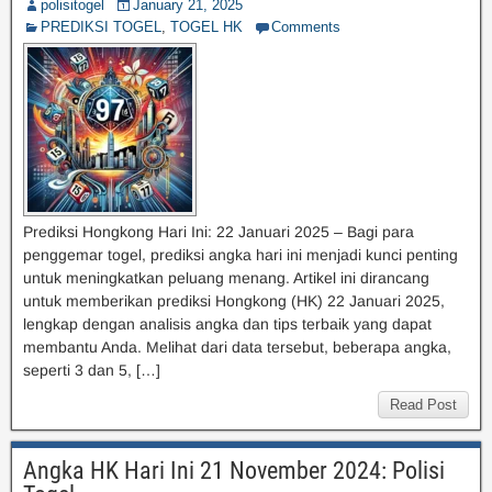
polisitogel
January 21, 2025
PREDIKSI TOGEL
,
TOGEL HK
Comments
Prediksi Hongkong Hari Ini: 22 Januari 2025 – Bagi para
penggemar togel, prediksi angka hari ini menjadi kunci penting
untuk meningkatkan peluang menang. Artikel ini dirancang
untuk memberikan prediksi Hongkong (HK) 22 Januari 2025,
lengkap dengan analisis angka dan tips terbaik yang dapat
membantu Anda. Melihat dari data tersebut, beberapa angka,
seperti 3 dan 5, […]
Read Post
Angka HK Hari Ini 21 November 2024: Polisi