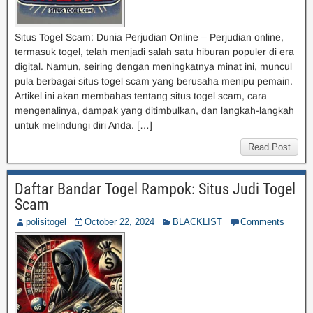
Situs Togel Scam: Dunia Perjudian Online – Perjudian online,
termasuk togel, telah menjadi salah satu hiburan populer di era
digital. Namun, seiring dengan meningkatnya minat ini, muncul
pula berbagai situs togel scam yang berusaha menipu pemain.
Artikel ini akan membahas tentang situs togel scam, cara
mengenalinya, dampak yang ditimbulkan, dan langkah-langkah
untuk melindungi diri Anda. […]
Read Post
Daftar Bandar Togel Rampok: Situs Judi Togel
Scam
polisitogel
October 22, 2024
BLACKLIST
Comments