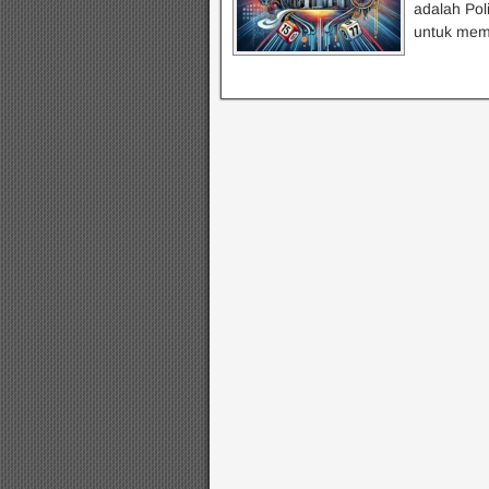
adalah Pol
untuk mem