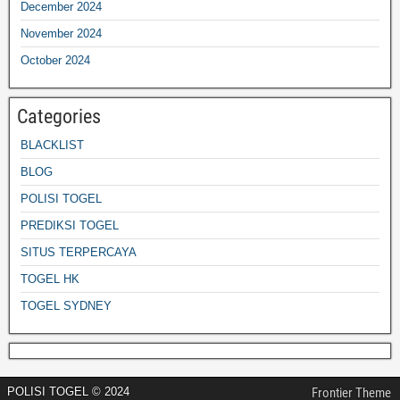
December 2024
November 2024
October 2024
Categories
BLACKLIST
BLOG
POLISI TOGEL
PREDIKSI TOGEL
SITUS TERPERCAYA
TOGEL HK
TOGEL SYDNEY
POLISI TOGEL © 2024
Frontier Theme