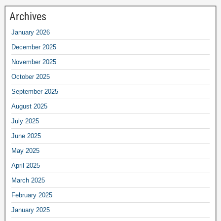
Archives
January 2026
December 2025
November 2025
October 2025
September 2025
August 2025
July 2025
June 2025
May 2025
April 2025
March 2025
February 2025
January 2025