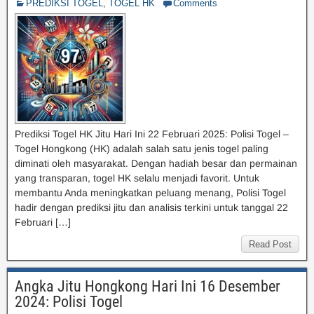
PREDIKSI TOGEL
,
TOGEL HK
Comments
Prediksi Togel HK Jitu Hari Ini 22 Februari 2025: Polisi Togel –
Togel Hongkong (HK) adalah salah satu jenis togel paling
diminati oleh masyarakat. Dengan hadiah besar dan permainan
yang transparan, togel HK selalu menjadi favorit. Untuk
membantu Anda meningkatkan peluang menang, Polisi Togel
hadir dengan prediksi jitu dan analisis terkini untuk tanggal 22
Februari […]
Read Post
Angka Jitu Hongkong Hari Ini 16 Desember
2024: Polisi Togel