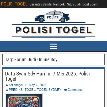
POLISI TOGEL
Berantas Bandar Rampok | Situs Judi Togel Scam
Tag:
Forum Judi Online Sdy
Data Syair Sdy Hari Ini 7 Mei 2025: Polisi
Togel
polisitogel
May 6, 2025
PREDIKSI TOGEL
,
TOGEL SYDNEY
Comments