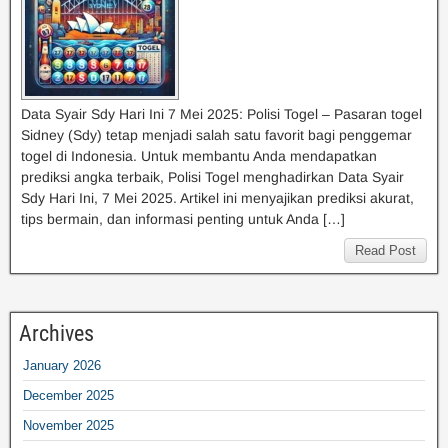
Data Syair Sdy Hari Ini 7 Mei 2025: Polisi Togel – Pasaran togel
Sidney (Sdy) tetap menjadi salah satu favorit bagi penggemar
togel di Indonesia. Untuk membantu Anda mendapatkan
prediksi angka terbaik, Polisi Togel menghadirkan Data Syair
Sdy Hari Ini, 7 Mei 2025. Artikel ini menyajikan prediksi akurat,
tips bermain, dan informasi penting untuk Anda […]
Read Post
Archives
January 2026
December 2025
November 2025