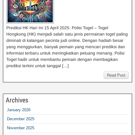
Prediksi HK Hari Ini 15 April 2025: Polisi Togel – Togel
Hongkong (HK) menjadi salah satu jenis permainan togel paling
diminati di kalangan pecinta judi online. Dengan hadiah besar
yang menggiurkan, banyak pemain yang mencari prediksi dan
informasi terbaru untuk meningkatkan peluang menang. Polisi
Togel hadir untuk membantu pemain dengan membagikan
prediksi terkini untuk tanggal […]
Read Post
Archives
January 2026
December 2025
November 2025