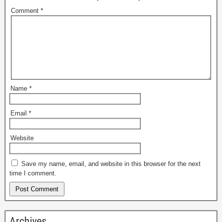
Comment
*
Name
*
Email
*
Website
Save my name, email, and website in this browser for the next
time I comment.
Archives