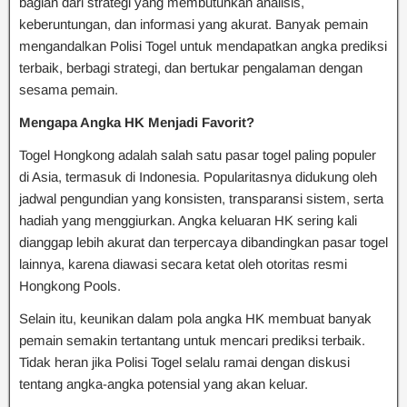
bagian dari strategi yang membutuhkan analisis,
keberuntungan, dan informasi yang akurat. Banyak pemain
mengandalkan Polisi Togel untuk mendapatkan angka prediksi
terbaik, berbagi strategi, dan bertukar pengalaman dengan
sesama pemain.
Mengapa Angka HK Menjadi Favorit?
Togel Hongkong adalah salah satu pasar togel paling populer
di Asia, termasuk di Indonesia. Popularitasnya didukung oleh
jadwal pengundian yang konsisten, transparansi sistem, serta
hadiah yang menggiurkan. Angka keluaran HK sering kali
dianggap lebih akurat dan terpercaya dibandingkan pasar togel
lainnya, karena diawasi secara ketat oleh otoritas resmi
Hongkong Pools.
Selain itu, keunikan dalam pola angka HK membuat banyak
pemain semakin tertantang untuk mencari prediksi terbaik.
Tidak heran jika Polisi Togel selalu ramai dengan diskusi
tentang angka-angka potensial yang akan keluar.