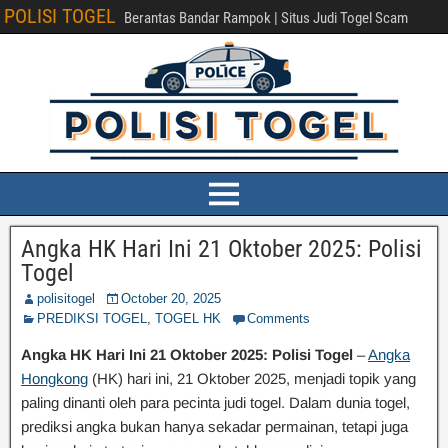
POLISI TOGEL
Berantas Bandar Rampok | Situs Judi Togel Scam
Angka HK Hari Ini 21 Oktober 2025: Polisi
Togel
polisitogel
October 20, 2025
PREDIKSI TOGEL
,
TOGEL HK
Comments
Angka HK Hari Ini 21 Oktober 2025: Polisi Togel
–
Angka
Hongkong
(HK) hari ini, 21 Oktober 2025, menjadi topik yang
paling dinanti oleh para pecinta judi togel. Dalam dunia togel,
prediksi angka bukan hanya sekadar permainan, tetapi juga