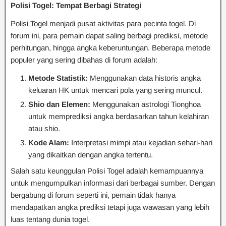
Polisi Togel: Tempat Berbagi Strategi
Polisi Togel menjadi pusat aktivitas para pecinta togel. Di
forum ini, para pemain dapat saling berbagi prediksi, metode
perhitungan, hingga angka keberuntungan. Beberapa metode
populer yang sering dibahas di forum adalah:
Metode Statistik:
Menggunakan data historis angka
keluaran HK untuk mencari pola yang sering muncul.
Shio dan Elemen:
Menggunakan astrologi Tionghoa
untuk memprediksi angka berdasarkan tahun kelahiran
atau shio.
Kode Alam:
Interpretasi mimpi atau kejadian sehari-hari
yang dikaitkan dengan angka tertentu.
Salah satu keunggulan Polisi Togel adalah kemampuannya
untuk mengumpulkan informasi dari berbagai sumber. Dengan
bergabung di forum seperti ini, pemain tidak hanya
mendapatkan angka prediksi tetapi juga wawasan yang lebih
luas tentang dunia togel.