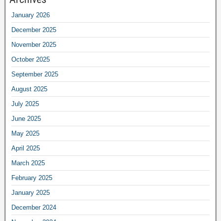
January 2026
December 2025
November 2025
October 2025
September 2025
August 2025
July 2025
June 2025
May 2025
April 2025
March 2025
February 2025
January 2025
December 2024