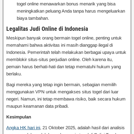
togel online menawarkan bonus menarik yang bisa
meningkatkan peluang Anda tanpa harus mengeluarkan
biaya tambahan.
Legalitas Judi Online di Indonesia
Meskipun banyak orang bermain togel online, penting untuk
memahami bahwa aktivitas ini masih dianggap ilegal di
Indonesia. Pemerintah telah melakukan berbagai upaya untuk
memblokir situs-situs perjudian online. Oleh karena itu,
pemain harus berhati-hati dan tetap mematuhi hukum yang
berlaku.
Bagi mereka yang tetap ingin bermain, sebagian memilih
menggunakan VPN untuk mengakses situs togel dari luar
negeri. Namun, ini tetap membawa risiko, baik secara hukum
maupun keamanan data pribadi.
Kesimpulan
Angka HK hari ini
, 21 Oktober 2025, adalah hasil dari analisis