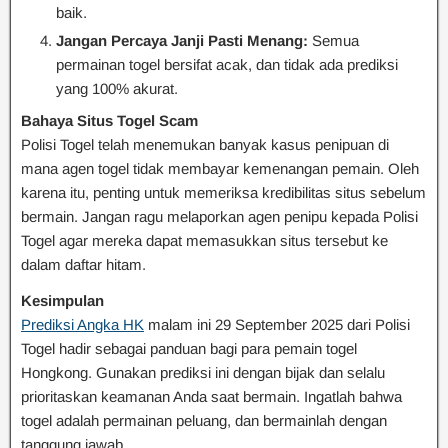
baik.
Jangan Percaya Janji Pasti Menang:
Semua
permainan togel bersifat acak, dan tidak ada prediksi
yang 100% akurat.
Bahaya Situs Togel Scam
Polisi Togel telah menemukan banyak kasus penipuan di
mana agen togel tidak membayar kemenangan pemain. Oleh
karena itu, penting untuk memeriksa kredibilitas situs sebelum
bermain. Jangan ragu melaporkan agen penipu kepada Polisi
Togel agar mereka dapat memasukkan situs tersebut ke
dalam daftar hitam.
Kesimpulan
Prediksi Angka HK
malam ini 29 September 2025 dari Polisi
Togel hadir sebagai panduan bagi para pemain togel
Hongkong. Gunakan prediksi ini dengan bijak dan selalu
prioritaskan keamanan Anda saat bermain. Ingatlah bahwa
togel adalah permainan peluang, dan bermainlah dengan
tanggung jawab.