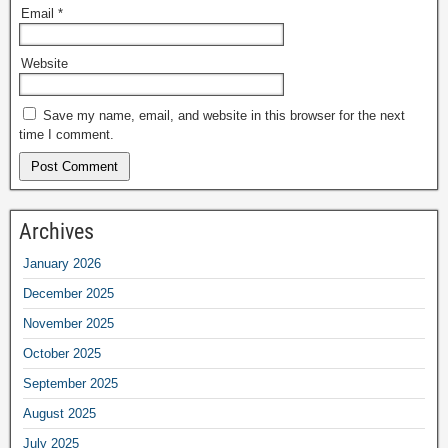
Email
*
Website
Save my name, email, and website in this browser for the next
time I comment.
Archives
January 2026
December 2025
November 2025
October 2025
September 2025
August 2025
July 2025