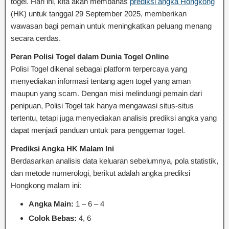
togel. Hari ini, kita akan membahas
prediksi angka Hongkong
(HK) untuk tanggal 29 September 2025, memberikan
wawasan bagi pemain untuk meningkatkan peluang menang
secara cerdas.
Peran Polisi Togel dalam Dunia Togel Online
Polisi Togel dikenal sebagai platform terpercaya yang
menyediakan informasi tentang agen togel yang aman
maupun yang scam. Dengan misi melindungi pemain dari
penipuan, Polisi Togel tak hanya mengawasi situs-situs
tertentu, tetapi juga menyediakan analisis prediksi angka yang
dapat menjadi panduan untuk para penggemar togel.
Prediksi Angka HK Malam Ini
Berdasarkan analisis data keluaran sebelumnya, pola statistik,
dan metode numerologi, berikut adalah angka prediksi
Hongkong malam ini:
Angka Main:
1 – 6 – 4
Colok Bebas:
4, 6