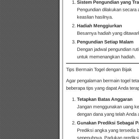
Sistem Pengundian yang Tr
Pengundian dilakukan secara a
keaslian hasilnya.
Hadiah Menggiurkan
Besarnya hadiah yang ditawark
Pengundian Setiap Malam
Dengan jadwal pengundian ruti
untuk memenangkan hadiah.
Tips Bermain Togel dengan Bijak
Agar pengalaman bermain togel tet
beberapa tips yang dapat Anda tera
Tetapkan Batas Anggaran
Jangan menggunakan uang kebu
dengan dana yang telah Anda 
Gunakan Prediksi Sebagai 
Prediksi angka yang tersedia b
sepenuhnya. Padukan prediksi 