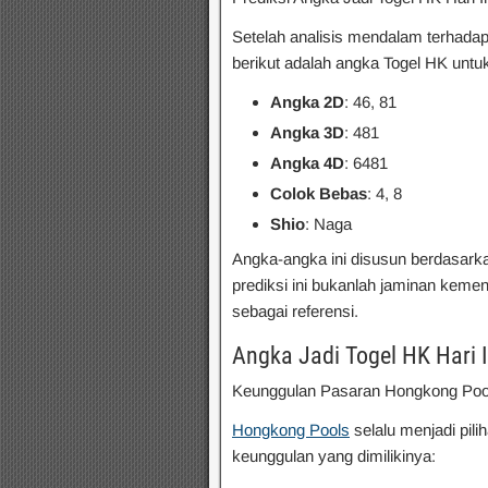
Setelah analisis mendalam terhadap
berikut adalah angka Togel HK untuk 
Angka 2D
: 46, 81
Angka 3D
: 481
Angka 4D
: 6481
Colok Bebas
: 4, 8
Shio
: Naga
Angka-angka ini disusun berdasarkan
prediksi ini bukanlah jaminan kem
sebagai referensi.
Angka Jadi Togel HK Hari 
Keunggulan Pasaran Hongkong Poo
Hongkong Pools
selalu menjadi pili
keunggulan yang dimilikinya: