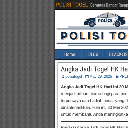
POLISI TOGEL
Berantas Bandar Rampo
Home
BLOG
BLACKLIS
Angka Jadi Togel HK Har
polisitogel
May 29, 2025
PRE
Angka Jadi Togel HK Hari Ini 30 
menjadi pilihan utama bagi para pem
terpercaya dan hadiah besar yang di
dinanti-nantikan. Hari ini, 30 Mei 2
untuk membantu Anda meningkatka
Prediksi Angka Jadi Togel HK Hari I