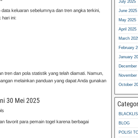
July 2025
 data keluaran sebelumnya dan tren angka terkini,
June 2025
hari ini:
May 2025
April 2025
March 202
February 
January 2
December 
 tren dan pola statistik yang telah diamati. Namun,
November 
enangan melainkan panduan yang dapat Anda gunakan
October 2
Ini 30 Mei 2025
Categor
ls
BLACKLIS
han favorit para pemain togel karena berbagai
BLOG
POLISI T