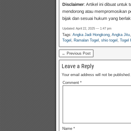
Disclaimer
: Artikel ini dibuat untu
mendorong atau mempromosikan per
bijak dan sesuai hukum yang berlak
Updated: April 22, 2025 — 1:47 pm
Tags:
Angka Jadi Hongkong
,
Angka Jitu
Togel
,
Ramalan Togel
,
shio togel
,
Togel H
← Previous Post
Leave a Reply
Your email address will not be published.
Comment
*
Name
*