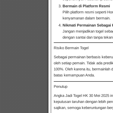
Bermain di Platform Resmi
Pilih platform resmi seperti
kenyamanan dalam bermain.
Nikmati Permainan Sebagai 
Jangan menjadikan togel seba
dengan santai dan tanpa tekan
Risiko Bermain Togel
Sebagai permainan berbasis keberun
oleh setiap pemain. Tidak ada pred
100%. Oleh karena itu, bermainlah 
batas kemampuan Anda.
Penutup
Angka Jadi Togel HK 30 Mei 2025 
keputusan taruhan dengan lebih perc
sajikan, semoga keberuntungan berp