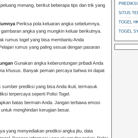
PREDIKSI
peluang menang, berikut beberapa tips dan trik yang
SITUS T
TOGEL H
elumnya
Periksa pola keluaran angka sebelumnya.
n gambaran angka yang mungkin keluar berikutnya.
TOGEL S
k rumus togel yang bisa membantu Anda
elajari rumus yang paling sesuai dengan pasaran
tungan
Gunakan angka keberuntungan pribadi Anda
na khusus. Banyak pemain percaya bahwa ini dapat
sumber prediksi yang bisa Anda ikuti, termasuk
iksi terpercaya seperti Polisi Togel.
apkan batas bermain Anda. Jangan terbawa emosi
 untuk menghindari kerugian besar.
ya yang menyediakan prediksi angka jitu, data