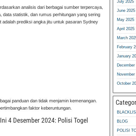
July 2025
 berdasarkan analisis dari berbagai sumber terpercaya,
June 2025
 data statistik, dan rumus perhitungan yang sering
May 2025
t adalah prediksi angka jitu untuk pasaran Sydney
April 2025
March 202
February 
January 2
December 
November 
October 2
 sebagai panduan dan tidak menjamin kemenangan.
Categor
pertimbangkan faktor keberuntungan.
BLACKLIS
Ini 4 Desember 2024: Polisi Togel
BLOG
POLISI T