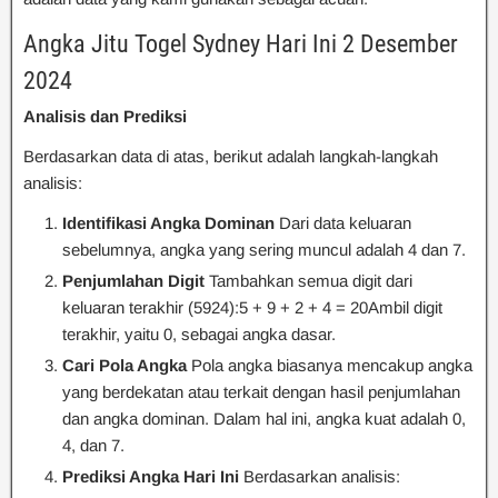
Angka Jitu Togel Sydney Hari Ini 2 Desember
2024
Analisis dan Prediksi
Berdasarkan data di atas, berikut adalah langkah-langkah
analisis:
Identifikasi Angka Dominan
Dari data keluaran
sebelumnya, angka yang sering muncul adalah 4 dan 7.
Penjumlahan Digit
Tambahkan semua digit dari
keluaran terakhir (5924):5 + 9 + 2 + 4 = 20Ambil digit
terakhir, yaitu 0, sebagai angka dasar.
Cari Pola Angka
Pola angka biasanya mencakup angka
yang berdekatan atau terkait dengan hasil penjumlahan
dan angka dominan. Dalam hal ini, angka kuat adalah 0,
4, dan 7.
Prediksi Angka Hari Ini
Berdasarkan analisis: