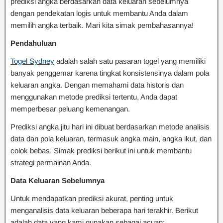
prediksi angka berdasarkan data keluaran sebelumnya
dengan pendekatan logis untuk membantu Anda dalam
memilih angka terbaik. Mari kita simak pembahasannya!
Pendahuluan
Togel Sydney
adalah salah satu pasaran togel yang memiliki
banyak penggemar karena tingkat konsistensinya dalam pola
keluaran angka. Dengan memahami data historis dan
menggunakan metode prediksi tertentu, Anda dapat
memperbesar peluang kemenangan.
Prediksi angka jitu hari ini dibuat berdasarkan metode analisis
data dan pola keluaran, termasuk angka main, angka ikut, dan
colok bebas. Simak prediksi berikut ini untuk membantu
strategi permainan Anda.
Data Keluaran Sebelumnya
Untuk mendapatkan prediksi akurat, penting untuk
menganalisis data keluaran beberapa hari terakhir. Berikut
adalah data yang kami gunakan sebagai acuan: