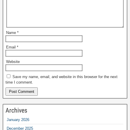
Name
*
Email
*
Website
Save my name, email, and website in this browser for the next
time I comment.
Archives
January 2026
December 2025