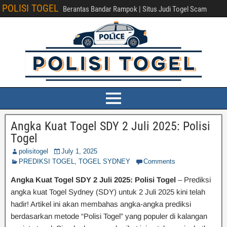
POLISI TOGEL
Berantas Bandar Rampok | Situs Judi Togel Scam
Angka Kuat Togel SDY 2 Juli 2025: Polisi
Togel
polisitogel
July 1, 2025
PREDIKSI TOGEL
,
TOGEL SYDNEY
Comments
Angka Kuat Togel SDY 2 Juli 2025: Polisi Togel
– Prediksi
angka kuat Togel Sydney (SDY) untuk 2 Juli 2025 kini telah
hadir! Artikel ini akan membahas angka-angka prediksi
berdasarkan metode “Polisi Togel” yang populer di kalangan