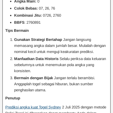
Angka Main:
0
Colok Bebas:
07, 26, 76
Kombinasi Jitu:
0726, 2760
BBFS
: 2760891
Tips Bermain
Gunakan Strategi Bertahap
Jangan langsung
memasang angka dalam jumlah besar. Mulailah dengan
nominal kecil untuk menguji keakuratan prediksi.
Manfaatkan Data Historis
Selalu periksa data keluaran
sebelumnya untuk menemukan pola angka yang
konsisten.
Bermain dengan Bijak
Jangan terlalu berambisi.
Anggaplah togel sebagai hiburan, bukan sumber
penghasilan utama.
Penutup
Prediksi angka kuat Togel Sydney
2 Juli 2025 dengan metode