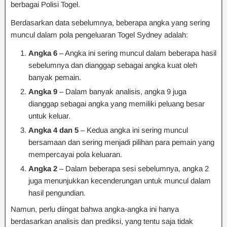
berbagai Polisi Togel.
Berdasarkan data sebelumnya, beberapa angka yang sering
muncul dalam pola pengeluaran Togel Sydney adalah:
Angka 6
– Angka ini sering muncul dalam beberapa hasil
sebelumnya dan dianggap sebagai angka kuat oleh
banyak pemain.
Angka 9
– Dalam banyak analisis, angka 9 juga
dianggap sebagai angka yang memiliki peluang besar
untuk keluar.
Angka 4 dan 5
– Kedua angka ini sering muncul
bersamaan dan sering menjadi pilihan para pemain yang
mempercayai pola keluaran.
Angka 2
– Dalam beberapa sesi sebelumnya, angka 2
juga menunjukkan kecenderungan untuk muncul dalam
hasil pengundian.
Namun, perlu diingat bahwa angka-angka ini hanya
berdasarkan analisis dan prediksi, yang tentu saja tidak