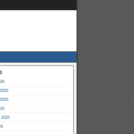
s
026
2025
2025
025
 2025
25