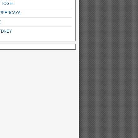
 TOGEL
ERPERCAYA
K
YDNEY