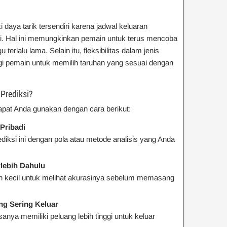
daya tarik tersendiri karena jadwal keluaran
ri. Hal ini memungkinkan pemain untuk terus mencoba
erlalu lama. Selain itu, fleksibilitas dalam jenis
i pemain untuk memilih taruhan yang sesuai dengan
Prediksi?
apat Anda gunakan dengan cara berikut:
Pribadi
iksi ini dengan pola atau metode analisis yang Anda
rlebih Dahulu
an kecil untuk melihat akurasinya sebelum memasang
ng Sering Keluar
nya memiliki peluang lebih tinggi untuk keluar