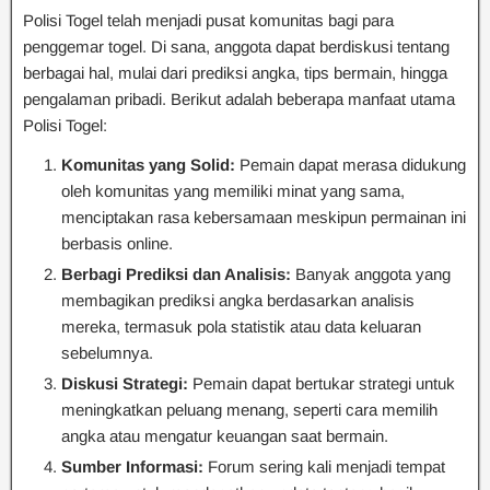
Polisi Togel telah menjadi pusat komunitas bagi para
penggemar togel. Di sana, anggota dapat berdiskusi tentang
berbagai hal, mulai dari prediksi angka, tips bermain, hingga
pengalaman pribadi. Berikut adalah beberapa manfaat utama
Polisi Togel:
Komunitas yang Solid:
Pemain dapat merasa didukung
oleh komunitas yang memiliki minat yang sama,
menciptakan rasa kebersamaan meskipun permainan ini
berbasis online.
Berbagi Prediksi dan Analisis:
Banyak anggota yang
membagikan prediksi angka berdasarkan analisis
mereka, termasuk pola statistik atau data keluaran
sebelumnya.
Diskusi Strategi:
Pemain dapat bertukar strategi untuk
meningkatkan peluang menang, seperti cara memilih
angka atau mengatur keuangan saat bermain.
Sumber Informasi:
Forum sering kali menjadi tempat