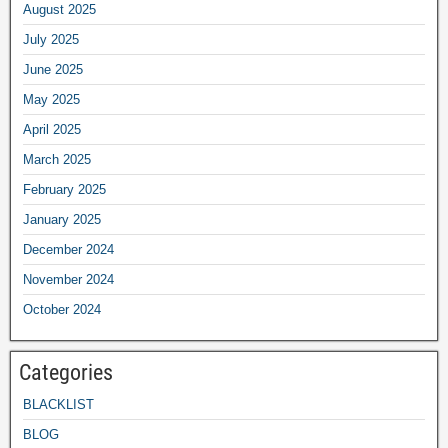
August 2025
July 2025
June 2025
May 2025
April 2025
March 2025
February 2025
January 2025
December 2024
November 2024
October 2024
Categories
BLACKLIST
BLOG