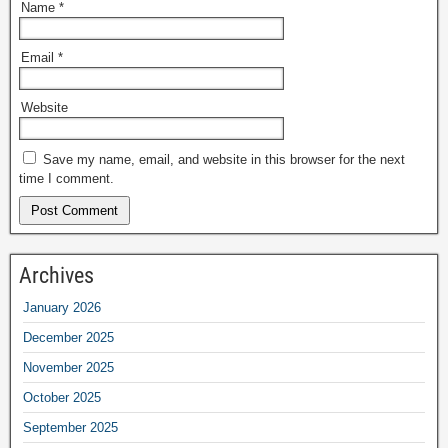
Name
*
Email
*
Website
Save my name, email, and website in this browser for the next
time I comment.
Archives
January 2026
December 2025
November 2025
October 2025
September 2025