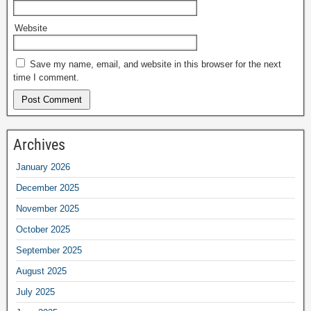
Website
Save my name, email, and website in this browser for the next
time I comment.
Archives
January 2026
December 2025
November 2025
October 2025
September 2025
August 2025
July 2025