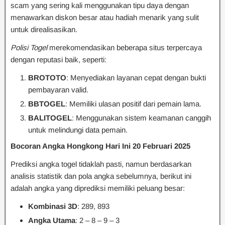
scam yang sering kali menggunakan tipu daya dengan
menawarkan diskon besar atau hadiah menarik yang sulit
untuk direalisasikan.
Polisi Togel
merekomendasikan beberapa situs terpercaya
dengan reputasi baik, seperti:
BROTOTO
: Menyediakan layanan cepat dengan bukti
pembayaran valid.
BBTOGEL
: Memiliki ulasan positif dari pemain lama.
BALITOGEL
: Menggunakan sistem keamanan canggih
untuk melindungi data pemain.
Bocoran Angka Hongkong Hari Ini 20 Februari 2025
Prediksi angka togel tidaklah pasti, namun berdasarkan
analisis statistik dan pola angka sebelumnya, berikut ini
adalah angka yang diprediksi memiliki peluang besar:
Kombinasi 3D
: 289, 893
Angka Utama
: 2 – 8 – 9 – 3