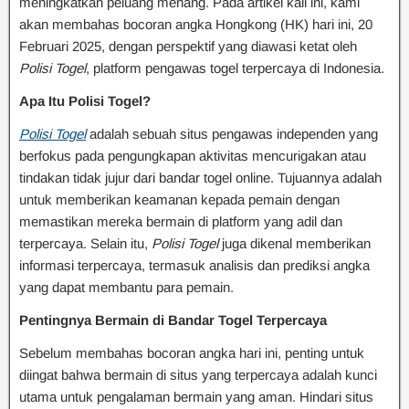
meningkatkan peluang menang. Pada artikel kali ini, kami
akan membahas bocoran angka Hongkong (HK) hari ini, 20
Februari 2025, dengan perspektif yang diawasi ketat oleh
Polisi Togel
, platform pengawas togel terpercaya di Indonesia.
Apa Itu Polisi Togel?
Polisi Togel
adalah sebuah situs pengawas independen yang
berfokus pada pengungkapan aktivitas mencurigakan atau
tindakan tidak jujur dari bandar togel online. Tujuannya adalah
untuk memberikan keamanan kepada pemain dengan
memastikan mereka bermain di platform yang adil dan
terpercaya. Selain itu,
Polisi Togel
juga dikenal memberikan
informasi terpercaya, termasuk analisis dan prediksi angka
yang dapat membantu para pemain.
Pentingnya Bermain di Bandar Togel Terpercaya
Sebelum membahas bocoran angka hari ini, penting untuk
diingat bahwa bermain di situs yang terpercaya adalah kunci
utama untuk pengalaman bermain yang aman. Hindari situs