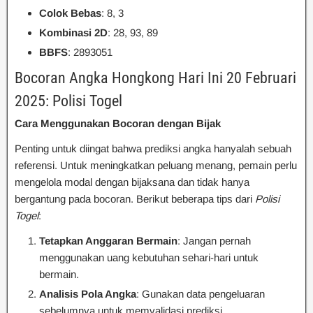
Colok Bebas
: 8, 3
Kombinasi 2D
: 28, 93, 89
BBFS
: 2893051
Bocoran Angka Hongkong Hari Ini 20 Februari
2025: Polisi Togel
Cara Menggunakan Bocoran dengan Bijak
Penting untuk diingat bahwa prediksi angka hanyalah sebuah
referensi. Untuk meningkatkan peluang menang, pemain perlu
mengelola modal dengan bijaksana dan tidak hanya
bergantung pada bocoran. Berikut beberapa tips dari
Polisi
Togel
:
Tetapkan Anggaran Bermain
: Jangan pernah
menggunakan uang kebutuhan sehari-hari untuk
bermain.
Analisis Pola Angka
: Gunakan data pengeluaran
sebelumnya untuk memvalidasi prediksi.