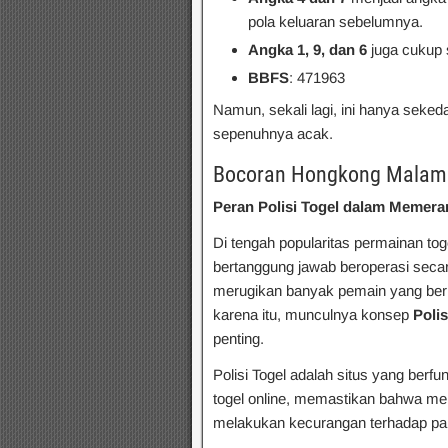
pola keluaran sebelumnya.
Angka 1, 9, dan 6
juga cukup s
BBFS
: 471963
Namun, sekali lagi, ini hanya sekeda
sepenuhnya acak.
Bocoran Hongkong Malam I
Peran Polisi Togel dalam Memera
Di tengah popularitas permainan tog
bertanggung jawab beroperasi secara
merugikan banyak pemain yang ber
karena itu, munculnya konsep
Polis
penting.
Polisi Togel adalah situs yang ber
togel online, memastikan bahwa mer
melakukan kecurangan terhadap pa