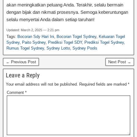
akan meningkatkan peluang Anda. Terakhir, selalu bermain
dengan bijak dan nikmati prosesnya. Semoga keberuntungan
selalu menyertai Anda dalam setiap taruhan!
Updated: March 2, 2025 — 2:21 pm
Tags:
Bocoran Sdy Hari Ini
,
Bocoran Togel Sydney
,
Keluaran Togel
Sydney
,
Paito Sydney
,
Prediksi Togel SDY
,
Prediksi Togel Sydney
,
Rumus Togel Sydney
,
Sydney Lotto
,
Sydney Pools
← Previous Post
Next Post →
Leave a Reply
Your email address will not be published.
Required fields are marked
*
Comment
*