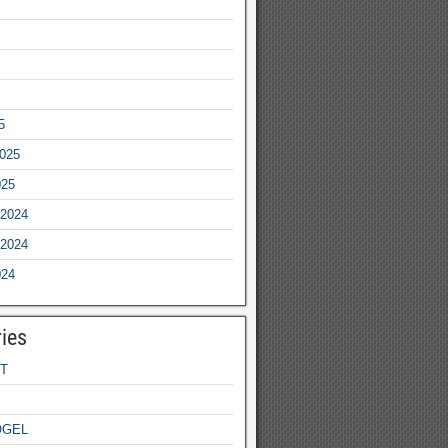
5
2025
025
2024
2024
024
ies
T
OGEL