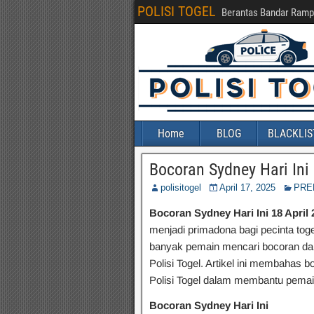
POLISI TOGEL
Berantas Bandar Rampo
Home
BLOG
BLACKLIS
Bocoran Sydney Hari Ini 
polisitogel
April 17, 2025
PRE
Bocoran Sydney Hari Ini 18 April 
menjadi primadona bagi pecinta tog
banyak pemain mencari bocoran dan s
Polisi Togel. Artikel ini membahas 
Polisi Togel dalam membantu pema
Bocoran Sydney Hari Ini