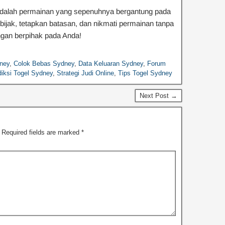
 adalah permainan yang sepenuhnya bergantung pada
ijak, tetapkan batasan, dan nikmati permainan tanpa
gan berpihak pada Anda!
ney
,
Colok Bebas Sydney
,
Data Keluaran Sydney
,
Forum
diksi Togel Sydney
,
Strategi Judi Online
,
Tips Togel Sydney
Next Post →
Required fields are marked
*