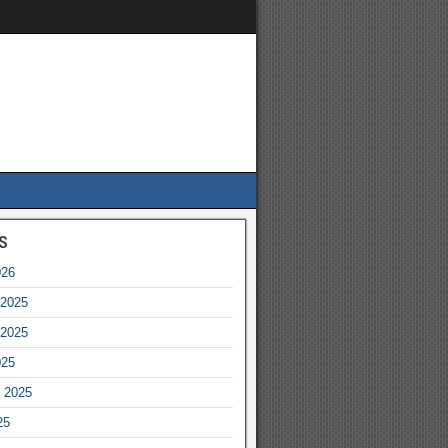
s
026
2025
2025
025
 2025
25