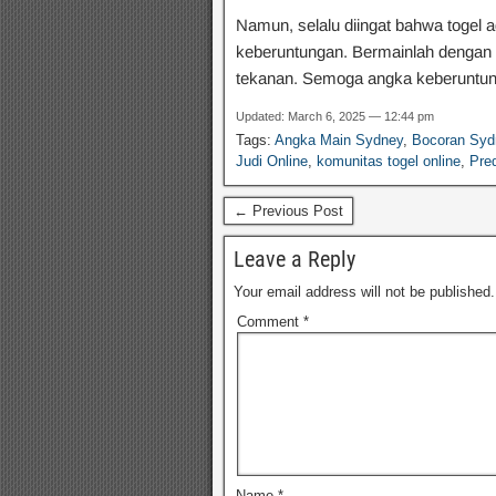
Namun, selalu diingat bahwa togel
keberuntungan. Bermainlah dengan b
tekanan. Semoga angka keberuntun
Updated: March 6, 2025 — 12:44 pm
Tags:
Angka Main Sydney
,
Bocoran Syd
Judi Online
,
komunitas togel online
,
Pre
← Previous Post
Leave a Reply
Your email address will not be published.
Comment
*
Name
*