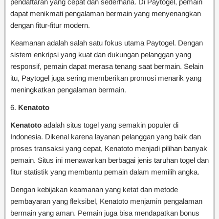
pendaftaran yang cepat dan sederhana. Di Paytogel, pemain
dapat menikmati pengalaman bermain yang menyenangkan
dengan fitur-fitur modern.
Keamanan adalah salah satu fokus utama Paytogel. Dengan
sistem enkripsi yang kuat dan dukungan pelanggan yang
responsif, pemain dapat merasa tenang saat bermain. Selain
itu, Paytogel juga sering memberikan promosi menarik yang
meningkatkan pengalaman bermain.
6.
Kenatoto
Kenatoto
adalah situs togel yang semakin populer di
Indonesia. Dikenal karena layanan pelanggan yang baik dan
proses transaksi yang cepat, Kenatoto menjadi pilihan banyak
pemain. Situs ini menawarkan berbagai jenis taruhan togel dan
fitur statistik yang membantu pemain dalam memilih angka.
Dengan kebijakan keamanan yang ketat dan metode
pembayaran yang fleksibel, Kenatoto menjamin pengalaman
bermain yang aman. Pemain juga bisa mendapatkan bonus