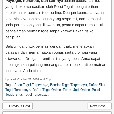
Paytogel, Kenatoto, dan Lainnya
adalah beberapa situs
yang direkomendasikan oleh Polisi Togel sebagai pilihan
terbaik untuk bermain togel online. Dengan keamanan yang
terjamin, layanan pelanggan yang responsif, dan berbagai
jenis permainan yang ditawarkan, pemain dapat menikmati
pengalaman bermain togel tanpa khawatir akan risiko
penipuan.
Selalu ingat untuk bermain dengan bijak, menetapkan
batasan, dan memanfaatkan bonus serta promosi yang
ditawarkan. Dengan memilih situs yang tepat, Anda dapat
meningkatkan peluang menang sambil menikmati permainan
togel yang Anda cintai.
Updated: October 27, 2024 — 8:31 pm
Tags:
Agen Togel Terpercaya
,
Bandar Togel Terpercaya
,
Daftar Situs
Togel Terpercaya
,
Daftar Togel Online
,
Forum Judi Online
,
Polisi
Togel
,
Situs Togel Terpercaya
← Previous Post
Next Post →