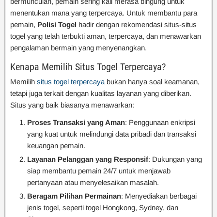
bermunculan, pemain sering kali merasa bingung untuk
menentukan mana yang terpercaya. Untuk membantu para
pemain,
Polisi Togel
hadir dengan rekomendasi situs-situs
togel yang telah terbukti aman, terpercaya, dan menawarkan
pengalaman bermain yang menyenangkan.
Kenapa Memilih Situs Togel Terpercaya?
Memilih
situs togel terpercaya
bukan hanya soal keamanan,
tetapi juga terkait dengan kualitas layanan yang diberikan.
Situs yang baik biasanya menawarkan:
Proses Transaksi yang Aman
: Penggunaan enkripsi
yang kuat untuk melindungi data pribadi dan transaksi
keuangan pemain.
Layanan Pelanggan yang Responsif
: Dukungan yang
siap membantu pemain 24/7 untuk menjawab
pertanyaan atau menyelesaikan masalah.
Beragam Pilihan Permainan
: Menyediakan berbagai
jenis togel, seperti togel Hongkong, Sydney, dan