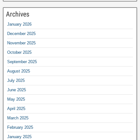
Archives
January 2026
December 2025
November 2025
October 2025
September 2025
August 2025
July 2025
June 2025
May 2025
April 2025
March 2025
February 2025
January 2025