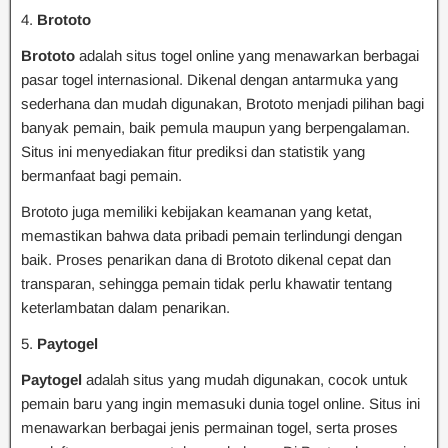
4.
Brototo
Brototo
adalah situs togel online yang menawarkan berbagai
pasar togel internasional. Dikenal dengan antarmuka yang
sederhana dan mudah digunakan, Brototo menjadi pilihan bagi
banyak pemain, baik pemula maupun yang berpengalaman.
Situs ini menyediakan fitur prediksi dan statistik yang
bermanfaat bagi pemain.
Brototo juga memiliki kebijakan keamanan yang ketat,
memastikan bahwa data pribadi pemain terlindungi dengan
baik. Proses penarikan dana di Brototo dikenal cepat dan
transparan, sehingga pemain tidak perlu khawatir tentang
keterlambatan dalam penarikan.
5.
Paytogel
Paytogel
adalah situs yang mudah digunakan, cocok untuk
pemain baru yang ingin memasuki dunia togel online. Situs ini
menawarkan berbagai jenis permainan togel, serta proses