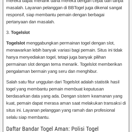
mereka dapat menarik dana mereka dengan cepat dan tanpa
masalah. Layanan pelanggan di BBTogel juga dikenal sangat
responsif, siap membantu pemain dengan berbagai
pertanyaan dan masalah.
3.
Togelslot
Togelslot
menggabungkan permainan togel dengan slot,
menawarkan lebih banyak variasi bagi pemain. Situs ini tidak
hanya menyediakan togel, tetapi juga banyak pilihan
permainan slot dengan tema menarik. Togelslot memberikan
pengalaman bermain yang seru dan menghibur.
Salah satu fitur unggulan dari Togelslot adalah statistik hasil
togel yang membantu pemain membuat keputusan
berdasarkan data yang ada. Dengan sistem keamanan yang
kuat, pemain dapat merasa aman saat melakukan transaksi di
situs ini. Layanan pelanggan yang ramah dan profesional
selalu siap membantu.
Daftar Bandar Togel Aman: Polisi Togel