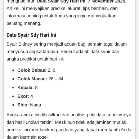
menghadirkan
Data Syair Sdy Hari Ini, 7 November 2025
.
Artikel ini menyajikan prediksi akurat, tips bermain, dan
informasi penting untuk Anda yang ingin meningkatkan
peluang menang.
Data Syair Sdy Hari Ini
Syair Sidney sering menjadi acuan bagi pemain togel dalam
menyusun angka taruhan. Berikut adalah data syair dan
angka prediksi untuk hari ini:
Colok Bebas:
2, 6
Colok Macau:
26 – 84
Kepala:
8
Ekor:
4
Shio:
Naga
Angka-angka ini dihasilkan dari analisis pola data sebelumnya
dan hasil undian terkini. Meskipun tidak ada jaminan mutlak,
prediksi ini memberikan panduan yang dapat membantu Anda
dalam bermain togel.