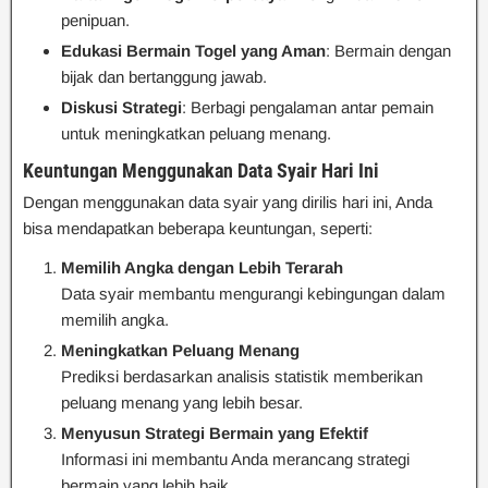
penipuan.
Edukasi Bermain Togel yang Aman
: Bermain dengan
bijak dan bertanggung jawab.
Diskusi Strategi
: Berbagi pengalaman antar pemain
untuk meningkatkan peluang menang.
Keuntungan Menggunakan Data Syair Hari Ini
Dengan menggunakan data syair yang dirilis hari ini, Anda
bisa mendapatkan beberapa keuntungan, seperti:
Memilih Angka dengan Lebih Terarah
Data syair membantu mengurangi kebingungan dalam
memilih angka.
Meningkatkan Peluang Menang
Prediksi berdasarkan analisis statistik memberikan
peluang menang yang lebih besar.
Menyusun Strategi Bermain yang Efektif
Informasi ini membantu Anda merancang strategi
bermain yang lebih baik.