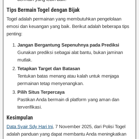
Tips Bermain Togel dengan Bijak
Togel adalah permainan yang membutuhkan pengelolaan
emosi dan keuangan yang baik. Berikut adalah beberapa tips
penting:
Jangan Bergantung Sepenuhnya pada Prediksi
Gunakan prediksi sebagai alat bantu, bukan jaminan
mutlak.
Tetapkan Target dan Batasan
Tentukan batas menang atau kalah untuk menjaga
permainan tetap menyenangkan.
Pilih Situs Terpercaya
Pastikan Anda bermain di platform yang aman dan
terverifikasi.
Kesimpulan
Data Syair Sdy Hari Ini
, 7 November 2025, dari Polisi Togel
adalah panduan yang dapat membantu Anda meningkatkan