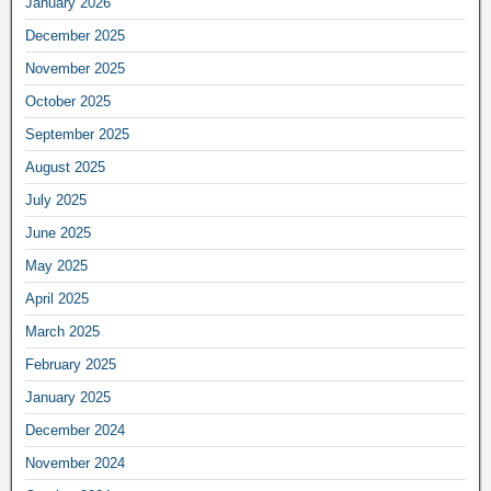
January 2026
December 2025
November 2025
October 2025
September 2025
August 2025
July 2025
June 2025
May 2025
April 2025
March 2025
February 2025
January 2025
December 2024
November 2024