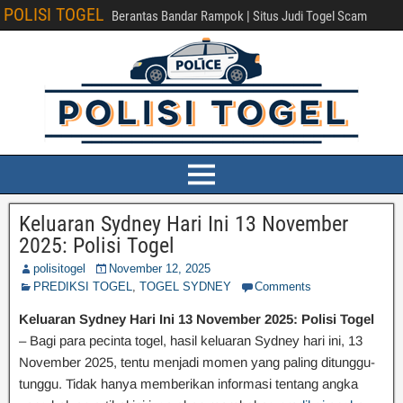
POLISI TOGEL
Berantas Bandar Rampok | Situs Judi Togel Scam
Keluaran Sydney Hari Ini 13 November
2025: Polisi Togel
polisitogel
November 12, 2025
PREDIKSI TOGEL
,
TOGEL SYDNEY
Comments
Keluaran Sydney Hari Ini 13 November 2025: Polisi Togel
– Bagi para pecinta togel, hasil keluaran Sydney hari ini, 13
November 2025, tentu menjadi momen yang paling ditunggu-
tunggu. Tidak hanya memberikan informasi tentang angka