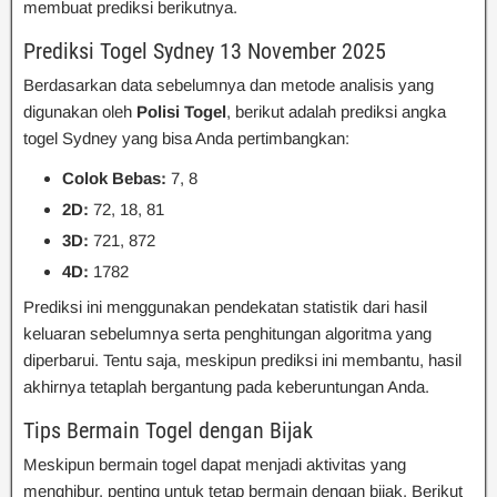
membuat prediksi berikutnya.
Prediksi Togel Sydney 13 November 2025
Berdasarkan data sebelumnya dan metode analisis yang
digunakan oleh
Polisi Togel
, berikut adalah prediksi angka
togel Sydney yang bisa Anda pertimbangkan:
Colok Bebas:
7, 8
2D:
72, 18, 81
3D:
721, 872
4D:
1782
Prediksi ini menggunakan pendekatan statistik dari hasil
keluaran sebelumnya serta penghitungan algoritma yang
diperbarui. Tentu saja, meskipun prediksi ini membantu, hasil
akhirnya tetaplah bergantung pada keberuntungan Anda.
Tips Bermain Togel dengan Bijak
Meskipun bermain togel dapat menjadi aktivitas yang
menghibur, penting untuk tetap bermain dengan bijak. Berikut