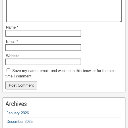
Name
*
Email
*
Website
Save my name, email, and website in this browser for the next
time I comment.
Archives
January 2026
December 2025