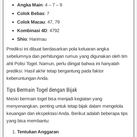
Angka Main
: 4 – 7 – 9
Colok Bebas
: 7
Colok Macau
: 47, 79
Kombinasi 4D
: 4792
Shio
: Harimau
Prediksi ini dibuat berdasarkan pola keluaran angka
sebelumnya dan perhitungan rumus yang digunakan oleh tim
ahli Polisi Togel. Namun, perlu diingat bahwa ini hanyalah
prediksi. Hasil akhir tetap bergantung pada faktor
keberuntungan Anda.
Tips Bermain Togel dengan Bijak
Meski bermain togel bisa menjadi kegiatan yang
menyenangkan, penting untuk tetap bijak dalam mengelola
keuangan dan ekspektasi Anda. Berikut adalah beberapa tips
yang bisa membantu:
Tentukan Anggaran