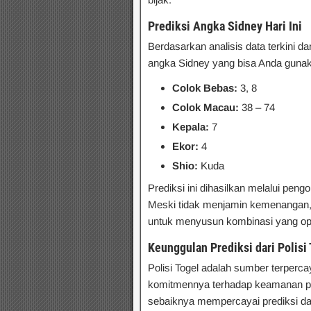
Prediksi Angka Sidney Hari Ini
Berdasarkan analisis data terkini da
angka Sidney yang bisa Anda gunaka
Colok Bebas:
3, 8
Colok Macau:
38 – 74
Kepala:
7
Ekor:
4
Shio:
Kuda
Prediksi ini dihasilkan melalui peng
Meski tidak menjamin kemenangan,
untuk menyusun kombinasi yang op
Keunggulan Prediksi dari Polisi
Polisi Togel adalah sumber terperc
komitmennya terhadap keamanan pe
sebaiknya mempercayai prediksi da