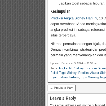
Jadikan togel sebagai hiburan
Kesimpulan
Prediksi Angka Sidney Hari Ini
, 10 
dapat membantu Anda meningkatka
angka prediksi ini sebagai referensi
situs terpercaya.
Nikmati permainan dengan bijak, da
Dengan kombinasi strategi dan pre
bermain yang menyenangkan dan leb
Updated: December 5, 2024 — 11:36 am
Tags:
Angka Jitu Sidney
,
Bocoran Sidney
Polisi Togel Sidney
,
Prediksi Akurat Sid
Syair Sidney Terbaru
,
Tips Menang Toge
← Previous Post
Leave a Reply
Your email address will not be published.