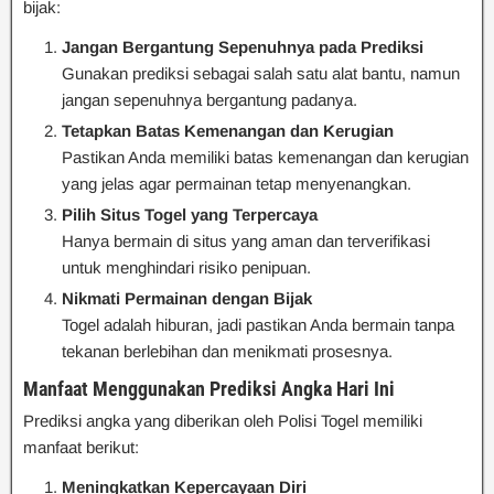
bijak:
Jangan Bergantung Sepenuhnya pada Prediksi
Gunakan prediksi sebagai salah satu alat bantu, namun
jangan sepenuhnya bergantung padanya.
Tetapkan Batas Kemenangan dan Kerugian
Pastikan Anda memiliki batas kemenangan dan kerugian
yang jelas agar permainan tetap menyenangkan.
Pilih Situs Togel yang Terpercaya
Hanya bermain di situs yang aman dan terverifikasi
untuk menghindari risiko penipuan.
Nikmati Permainan dengan Bijak
Togel adalah hiburan, jadi pastikan Anda bermain tanpa
tekanan berlebihan dan menikmati prosesnya.
Manfaat Menggunakan Prediksi Angka Hari Ini
Prediksi angka yang diberikan oleh Polisi Togel memiliki
manfaat berikut:
Meningkatkan Kepercayaan Diri