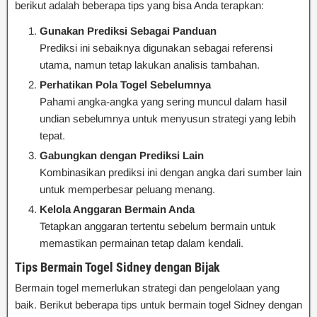
berikut adalah beberapa tips yang bisa Anda terapkan:
Gunakan Prediksi Sebagai Panduan
Prediksi ini sebaiknya digunakan sebagai referensi
utama, namun tetap lakukan analisis tambahan.
Perhatikan Pola Togel Sebelumnya
Pahami angka-angka yang sering muncul dalam hasil
undian sebelumnya untuk menyusun strategi yang lebih
tepat.
Gabungkan dengan Prediksi Lain
Kombinasikan prediksi ini dengan angka dari sumber lain
untuk memperbesar peluang menang.
Kelola Anggaran Bermain Anda
Tetapkan anggaran tertentu sebelum bermain untuk
memastikan permainan tetap dalam kendali.
Tips Bermain Togel Sidney dengan Bijak
Bermain togel memerlukan strategi dan pengelolaan yang
baik. Berikut beberapa tips untuk bermain togel Sidney dengan