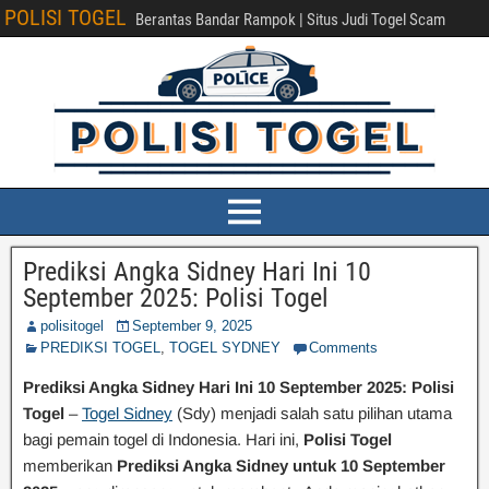
POLISI TOGEL
Berantas Bandar Rampok | Situs Judi Togel Scam
Prediksi Angka Sidney Hari Ini 10
September 2025: Polisi Togel
polisitogel
September 9, 2025
PREDIKSI TOGEL
,
TOGEL SYDNEY
Comments
Prediksi Angka Sidney Hari Ini 10 September 2025: Polisi
Togel
–
Togel Sidney
(Sdy) menjadi salah satu pilihan utama
bagi pemain togel di Indonesia. Hari ini,
Polisi Togel
memberikan
Prediksi Angka Sidney untuk 10 September