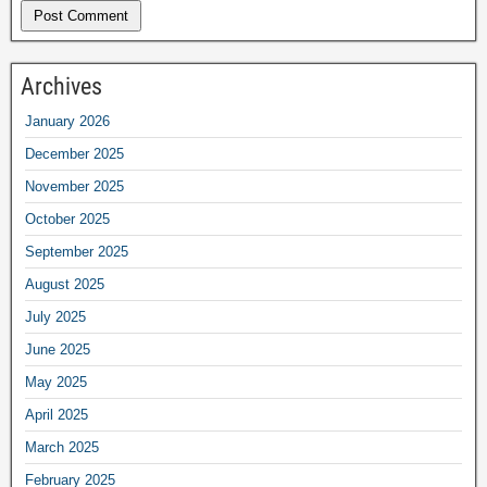
Archives
January 2026
December 2025
November 2025
October 2025
September 2025
August 2025
July 2025
June 2025
May 2025
April 2025
March 2025
February 2025