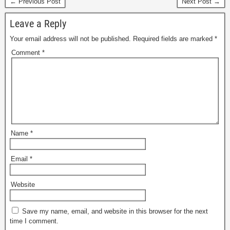
← Previous Post
Next Post →
Leave a Reply
Your email address will not be published.
Required fields are marked
*
Comment
*
Name
*
Email
*
Website
Save my name, email, and website in this browser for the next
time I comment.