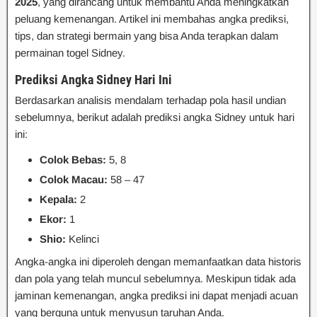
2025
, yang dirancang untuk membantu Anda meningkatkan
peluang kemenangan. Artikel ini membahas angka prediksi,
tips, dan strategi bermain yang bisa Anda terapkan dalam
permainan togel Sidney.
Prediksi Angka Sidney Hari Ini
Berdasarkan analisis mendalam terhadap pola hasil undian
sebelumnya, berikut adalah prediksi angka Sidney untuk hari
ini:
Colok Bebas:
5, 8
Colok Macau:
58 – 47
Kepala:
2
Ekor:
1
Shio:
Kelinci
Angka-angka ini diperoleh dengan memanfaatkan data historis
dan pola yang telah muncul sebelumnya. Meskipun tidak ada
jaminan kemenangan, angka prediksi ini dapat menjadi acuan
yang berguna untuk menyusun taruhan Anda.