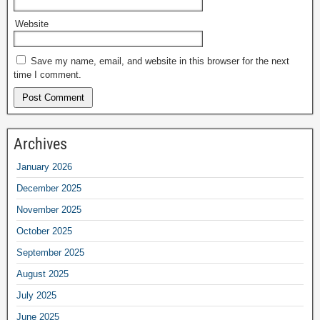
Website
Save my name, email, and website in this browser for the next
time I comment.
Archives
January 2026
December 2025
November 2025
October 2025
September 2025
August 2025
July 2025
June 2025