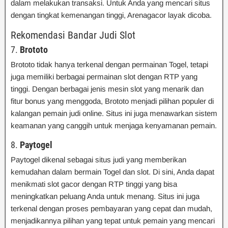
dalam melakukan transaksi. Untuk Anda yang mencari situs
dengan tingkat kemenangan tinggi, Arenagacor layak dicoba.
Rekomendasi Bandar Judi Slot
7.
Brototo
Brototo tidak hanya terkenal dengan permainan Togel, tetapi
juga memiliki berbagai permainan slot dengan RTP yang
tinggi. Dengan berbagai jenis mesin slot yang menarik dan
fitur bonus yang menggoda, Brototo menjadi pilihan populer di
kalangan pemain judi online. Situs ini juga menawarkan sistem
keamanan yang canggih untuk menjaga kenyamanan pemain.
8.
Paytogel
Paytogel dikenal sebagai situs judi yang memberikan
kemudahan dalam bermain Togel dan slot. Di sini, Anda dapat
menikmati slot gacor dengan RTP tinggi yang bisa
meningkatkan peluang Anda untuk menang. Situs ini juga
terkenal dengan proses pembayaran yang cepat dan mudah,
menjadikannya pilihan yang tepat untuk pemain yang mencari