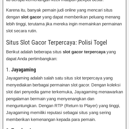
Karena itu, banyak pemain judi online yang mencari situs
dengan
slot gacor
yang dapat memberikan peluang menang
lebih tinggi, terutama jika mereka ingin memainkan permainan
slot secara rutin.
Situs Slot Gacor Terpercaya: Polisi Togel
Berikut adalah beberapa situs
slot gacor terpercaya
yang
dapat Anda pertimbangkan:
1.
Jayagaming
Jayagaming adalah salah satu situs slot terpercaya yang
menyediakan berbagai permainan slot gacor. Dengan koleksi
slot dari penyedia game terkemuka, Jayagaming menawarkan
pengalaman bermain yang menyenangkan dan
menguntungkan. Dengan RTP (Return to Player) yang tinggi,
Jayagaming memiliki reputasi sebagai situs yang sering
memberikan kemenangan kepada para pemain.