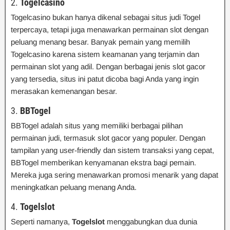
2.
Togelcasino
Togelcasino bukan hanya dikenal sebagai situs judi Togel
terpercaya, tetapi juga menawarkan permainan slot dengan
peluang menang besar. Banyak pemain yang memilih
Togelcasino karena sistem keamanan yang terjamin dan
permainan slot yang adil. Dengan berbagai jenis slot gacor
yang tersedia, situs ini patut dicoba bagi Anda yang ingin
merasakan kemenangan besar.
3.
BBTogel
BBTogel adalah situs yang memiliki berbagai pilihan
permainan judi, termasuk slot gacor yang populer. Dengan
tampilan yang user-friendly dan sistem transaksi yang cepat,
BBTogel memberikan kenyamanan ekstra bagi pemain.
Mereka juga sering menawarkan promosi menarik yang dapat
meningkatkan peluang menang Anda.
4.
Togelslot
Seperti namanya,
Togelslot
menggabungkan dua dunia