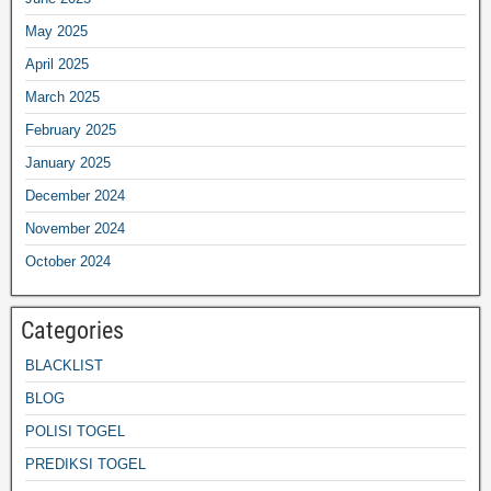
May 2025
April 2025
March 2025
February 2025
January 2025
December 2024
November 2024
October 2024
Categories
BLACKLIST
BLOG
POLISI TOGEL
PREDIKSI TOGEL