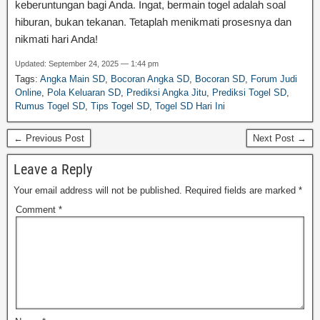
keberuntungan bagi Anda. Ingat, bermain togel adalah soal
hiburan, bukan tekanan. Tetaplah menikmati prosesnya dan
nikmati hari Anda!
Updated: September 24, 2025 — 1:44 pm
Tags:
Angka Main SD
,
Bocoran Angka SD
,
Bocoran SD
,
Forum Judi
Online
,
Pola Keluaran SD
,
Prediksi Angka Jitu
,
Prediksi Togel SD
,
Rumus Togel SD
,
Tips Togel SD
,
Togel SD Hari Ini
← Previous Post
Next Post →
Leave a Reply
Your email address will not be published.
Required fields are marked
*
Comment
*