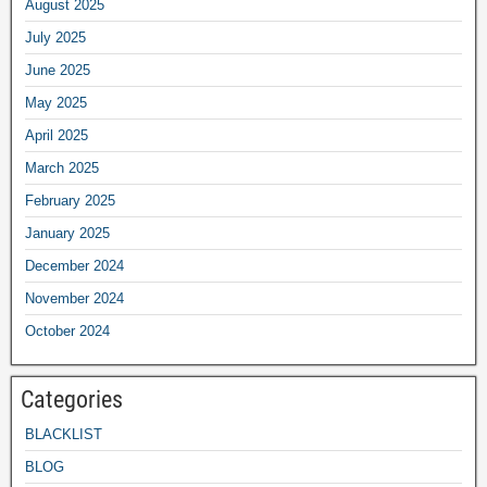
August 2025
July 2025
June 2025
May 2025
April 2025
March 2025
February 2025
January 2025
December 2024
November 2024
October 2024
Categories
BLACKLIST
BLOG