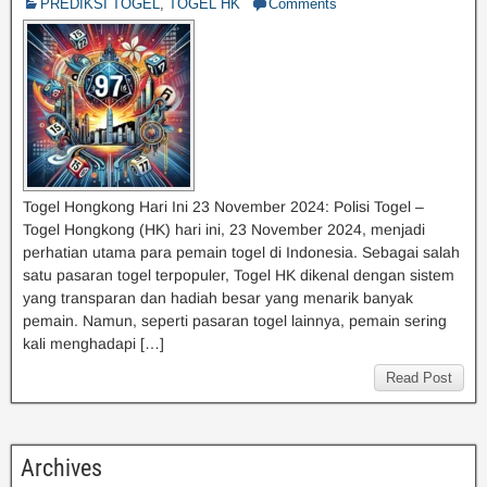
PREDIKSI TOGEL
,
TOGEL HK
Comments
Togel Hongkong Hari Ini 23 November 2024: Polisi Togel –
Togel Hongkong (HK) hari ini, 23 November 2024, menjadi
perhatian utama para pemain togel di Indonesia. Sebagai salah
satu pasaran togel terpopuler, Togel HK dikenal dengan sistem
yang transparan dan hadiah besar yang menarik banyak
pemain. Namun, seperti pasaran togel lainnya, pemain sering
kali menghadapi […]
Read Post
Archives