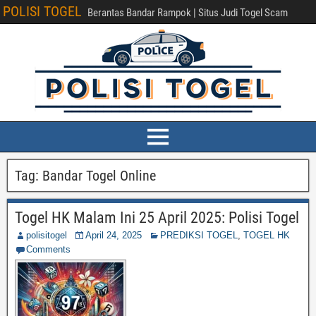
POLISI TOGEL
Berantas Bandar Rampok | Situs Judi Togel Scam
Tag:
Bandar Togel Online
Togel HK Malam Ini 25 April 2025: Polisi Togel
polisitogel
April 24, 2025
PREDIKSI TOGEL
,
TOGEL HK
Comments