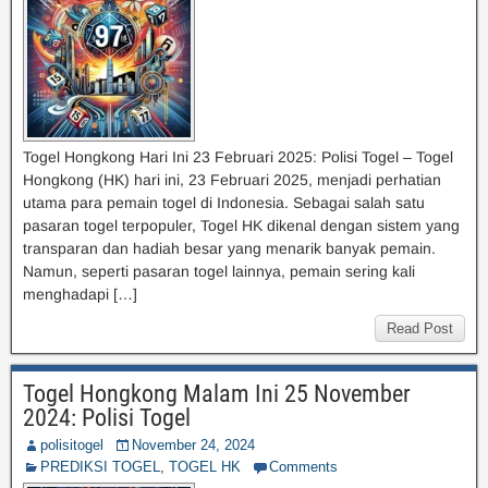
Togel Hongkong Hari Ini 23 Februari 2025: Polisi Togel – Togel
Hongkong (HK) hari ini, 23 Februari 2025, menjadi perhatian
utama para pemain togel di Indonesia. Sebagai salah satu
pasaran togel terpopuler, Togel HK dikenal dengan sistem yang
transparan dan hadiah besar yang menarik banyak pemain.
Namun, seperti pasaran togel lainnya, pemain sering kali
menghadapi […]
Read Post
Togel Hongkong Malam Ini 25 November
2024: Polisi Togel
polisitogel
November 24, 2024
PREDIKSI TOGEL
,
TOGEL HK
Comments