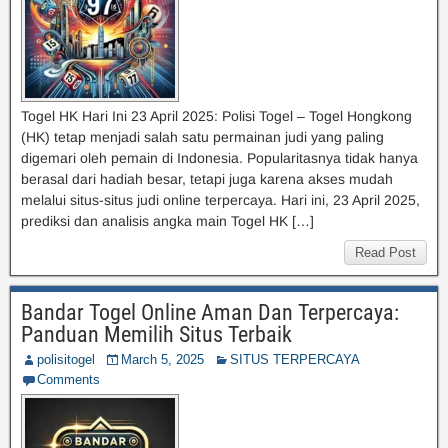
Togel HK Hari Ini 23 April 2025: Polisi Togel – Togel Hongkong
(HK) tetap menjadi salah satu permainan judi yang paling
digemari oleh pemain di Indonesia. Popularitasnya tidak hanya
berasal dari hadiah besar, tetapi juga karena akses mudah
melalui situs-situs judi online terpercaya. Hari ini, 23 April 2025,
prediksi dan analisis angka main Togel HK […]
Read Post
Bandar Togel Online Aman Dan Terpercaya:
Panduan Memilih Situs Terbaik
polisitogel
March 5, 2025
SITUS TERPERCAYA
Comments