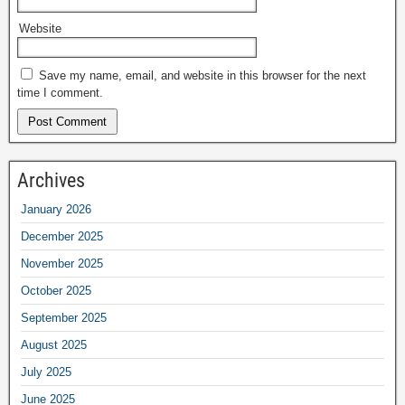
Website
Save my name, email, and website in this browser for the next
time I comment.
Archives
January 2026
December 2025
November 2025
October 2025
September 2025
August 2025
July 2025
June 2025