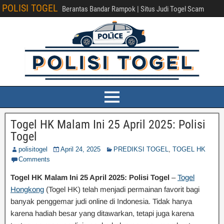
POLISI TOGEL
Berantas Bandar Rampok | Situs Judi Togel Scam
Togel HK Malam Ini 25 April 2025: Polisi
Togel
polisitogel
April 24, 2025
PREDIKSI TOGEL
,
TOGEL HK
Comments
Togel HK Malam Ini 25 April 2025: Polisi Togel
–
Togel
Hongkong
(Togel HK) telah menjadi permainan favorit bagi
banyak penggemar judi online di Indonesia. Tidak hanya
karena hadiah besar yang ditawarkan, tetapi juga karena