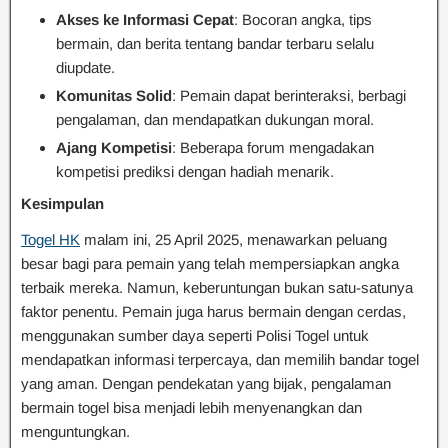
Akses ke Informasi Cepat
: Bocoran angka, tips
bermain, dan berita tentang bandar terbaru selalu
diupdate.
Komunitas Solid
: Pemain dapat berinteraksi, berbagi
pengalaman, dan mendapatkan dukungan moral.
Ajang Kompetisi
: Beberapa forum mengadakan
kompetisi prediksi dengan hadiah menarik.
Kesimpulan
Togel HK
malam ini, 25 April 2025, menawarkan peluang
besar bagi para pemain yang telah mempersiapkan angka
terbaik mereka. Namun, keberuntungan bukan satu-satunya
faktor penentu. Pemain juga harus bermain dengan cerdas,
menggunakan sumber daya seperti Polisi Togel untuk
mendapatkan informasi terpercaya, dan memilih bandar togel
yang aman. Dengan pendekatan yang bijak, pengalaman
bermain togel bisa menjadi lebih menyenangkan dan
menguntungkan.