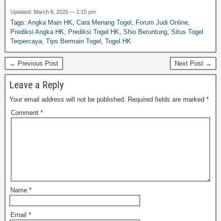
Updated: March 8, 2025 — 1:15 pm
Tags:
Angka Main HK
,
Cara Menang Togel
,
Forum Judi Online
,
Prediksi Angka HK
,
Prediksi Togel HK
,
Shio Beruntung
,
Situs Togel
Terpercaya
,
Tips Bermain Togel
,
Togel HK
← Previous Post
Next Post →
Leave a Reply
Your email address will not be published.
Required fields are marked
*
Comment
*
Name
*
Email
*