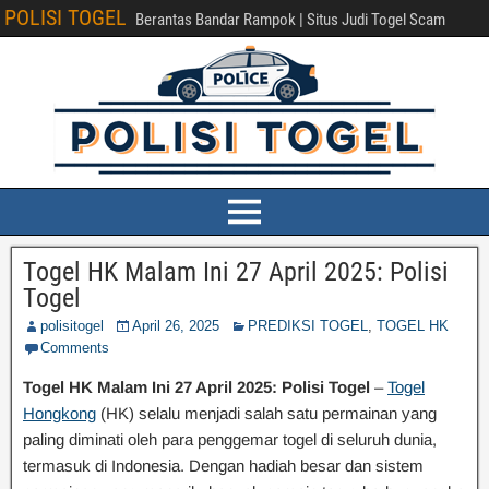
POLISI TOGEL
Berantas Bandar Rampok | Situs Judi Togel Scam
Togel HK Malam Ini 27 April 2025: Polisi
Togel
polisitogel
April 26, 2025
PREDIKSI TOGEL
,
TOGEL HK
Comments
Togel HK Malam Ini 27 April 2025: Polisi Togel
–
Togel
Hongkong
(HK) selalu menjadi salah satu permainan yang
paling diminati oleh para penggemar togel di seluruh dunia,
termasuk di Indonesia. Dengan hadiah besar dan sistem