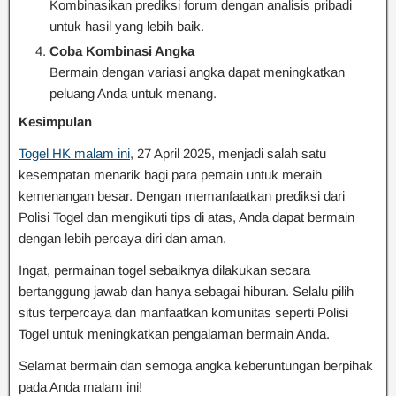
Kombinasikan prediksi forum dengan analisis pribadi
untuk hasil yang lebih baik.
Coba Kombinasi Angka
Bermain dengan variasi angka dapat meningkatkan
peluang Anda untuk menang.
Kesimpulan
Togel HK malam ini
, 27 April 2025, menjadi salah satu
kesempatan menarik bagi para pemain untuk meraih
kemenangan besar. Dengan memanfaatkan prediksi dari
Polisi Togel dan mengikuti tips di atas, Anda dapat bermain
dengan lebih percaya diri dan aman.
Ingat, permainan togel sebaiknya dilakukan secara
bertanggung jawab dan hanya sebagai hiburan. Selalu pilih
situs terpercaya dan manfaatkan komunitas seperti Polisi
Togel untuk meningkatkan pengalaman bermain Anda.
Selamat bermain dan semoga angka keberuntungan berpihak
pada Anda malam ini!