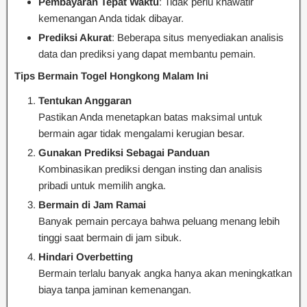
Pembayaran Tepat Waktu
: Tidak perlu khawatir
kemenangan Anda tidak dibayar.
Prediksi Akurat
: Beberapa situs menyediakan analisis
data dan prediksi yang dapat membantu pemain.
Tips Bermain Togel Hongkong Malam Ini
Tentukan Anggaran
Pastikan Anda menetapkan batas maksimal untuk
bermain agar tidak mengalami kerugian besar.
Gunakan Prediksi Sebagai Panduan
Kombinasikan prediksi dengan insting dan analisis
pribadi untuk memilih angka.
Bermain di Jam Ramai
Banyak pemain percaya bahwa peluang menang lebih
tinggi saat bermain di jam sibuk.
Hindari Overbetting
Bermain terlalu banyak angka hanya akan meningkatkan
biaya tanpa jaminan kemenangan.