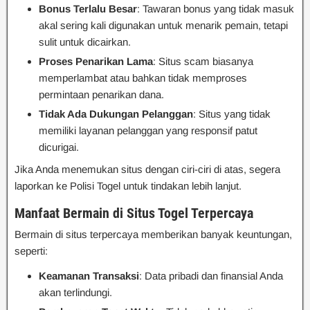
Bonus Terlalu Besar
: Tawaran bonus yang tidak masuk
akal sering kali digunakan untuk menarik pemain, tetapi
sulit untuk dicairkan.
Proses Penarikan Lama
: Situs scam biasanya
memperlambat atau bahkan tidak memproses
permintaan penarikan dana.
Tidak Ada Dukungan Pelanggan
: Situs yang tidak
memiliki layanan pelanggan yang responsif patut
dicurigai.
Jika Anda menemukan situs dengan ciri-ciri di atas, segera
laporkan ke Polisi Togel untuk tindakan lebih lanjut.
Manfaat Bermain di Situs Togel Terpercaya
Bermain di situs terpercaya memberikan banyak keuntungan,
seperti:
Keamanan Transaksi
: Data pribadi dan finansial Anda
akan terlindungi.