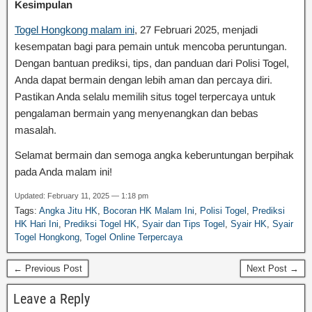
Kesimpulan
Togel Hongkong malam ini
, 27 Februari 2025, menjadi
kesempatan bagi para pemain untuk mencoba peruntungan.
Dengan bantuan prediksi, tips, dan panduan dari Polisi Togel,
Anda dapat bermain dengan lebih aman dan percaya diri.
Pastikan Anda selalu memilih situs togel terpercaya untuk
pengalaman bermain yang menyenangkan dan bebas
masalah.
Selamat bermain dan semoga angka keberuntungan berpihak
pada Anda malam ini!
Updated: February 11, 2025 — 1:18 pm
Tags:
Angka Jitu HK
,
Bocoran HK Malam Ini
,
Polisi Togel
,
Prediksi
HK Hari Ini
,
Prediksi Togel HK
,
Syair dan Tips Togel
,
Syair HK
,
Syair
Togel Hongkong
,
Togel Online Terpercaya
← Previous Post
Next Post →
Leave a Reply