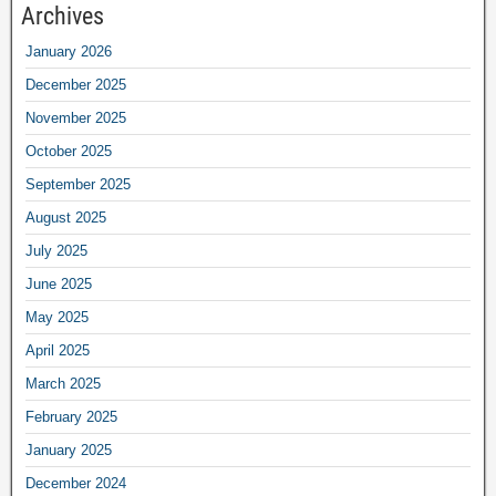
Archives
January 2026
December 2025
November 2025
October 2025
September 2025
August 2025
July 2025
June 2025
May 2025
April 2025
March 2025
February 2025
January 2025
December 2024