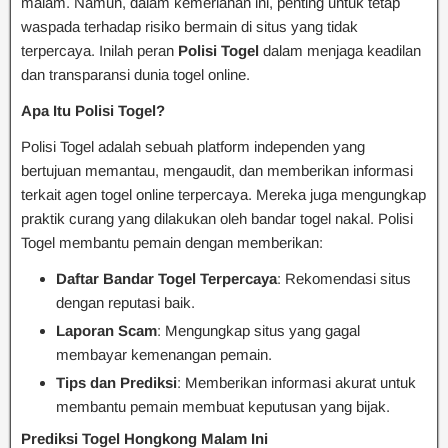
malam. Namun, dalam kemeriahan ini, penting untuk tetap
waspada terhadap risiko bermain di situs yang tidak
terpercaya. Inilah peran
Polisi Togel
dalam menjaga keadilan
dan transparansi dunia togel online.
Apa Itu Polisi Togel?
Polisi Togel adalah sebuah platform independen yang
bertujuan memantau, mengaudit, dan memberikan informasi
terkait agen togel online terpercaya. Mereka juga mengungkap
praktik curang yang dilakukan oleh bandar togel nakal. Polisi
Togel membantu pemain dengan memberikan:
Daftar Bandar Togel Terpercaya
: Rekomendasi situs
dengan reputasi baik.
Laporan Scam
: Mengungkap situs yang gagal
membayar kemenangan pemain.
Tips dan Prediksi
: Memberikan informasi akurat untuk
membantu pemain membuat keputusan yang bijak.
Prediksi Togel Hongkong Malam Ini