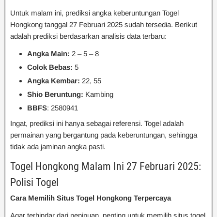
Untuk malam ini, prediksi angka keberuntungan Togel
Hongkong tanggal 27 Februari 2025 sudah tersedia. Berikut
adalah prediksi berdasarkan analisis data terbaru:
Angka Main:
2 – 5 – 8
Colok Bebas:
5
Angka Kembar:
22, 55
Shio Beruntung:
Kambing
BBFS
: 2580941
Ingat, prediksi ini hanya sebagai referensi. Togel adalah
permainan yang bergantung pada keberuntungan, sehingga
tidak ada jaminan angka pasti.
Togel Hongkong Malam Ini 27 Februari 2025:
Polisi Togel
Cara Memilih Situs Togel Hongkong Terpercaya
Agar terhindar dari penipuan, penting untuk memilih situs togel